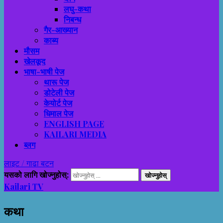
लघु-कथा
निबन्ध
गैर-आख्यान
काब्य
मौसम
खेलकूद
भाषा-भाषी पेज
थारू पेज
डोटेली पेज
केयोर्ट पेज
धिमाल पेज
ENGLISH PAGE
KAILARI MEDIA
ब्लग
लाइट / गाढा बटन
यसको लागि खोज्नुहोस्:
Kailari TV
कथा