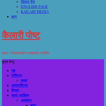
धिमाल पेज
ENGLISH PAGE
KAILARI MEDIA
ब्लग
कैलारी पोष्ट
सत्य र विश्वासयोग्य समाचार चारैतिर
मुख्य मेन्यु
गृह
राष्ट्रिय
कथा
अन्तराष्ट्रिय
विचार
कला/साहित्य
आख्यान
ब्लग