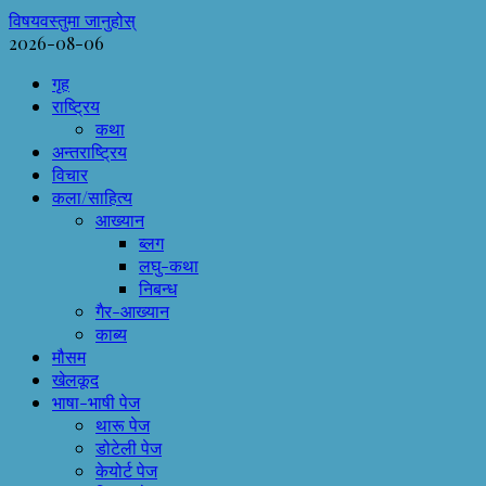
विषयवस्तुमा जानुहोस्
2026-08-06
गृह
राष्ट्रिय
कथा
अन्तराष्ट्रिय
विचार
कला/साहित्य
आख्यान
ब्लग
लघु-कथा
निबन्ध
गैर-आख्यान
काब्य
मौसम
खेलकूद
भाषा-भाषी पेज
थारू पेज
डोटेली पेज
केयोर्ट पेज