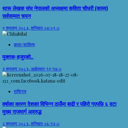
थारू लेखक संघ नेपालको अध्यक्षमा कविता चौधरी (काव्य)
सर्वसम्मत चयन
९ श्रावण २०८३, शनिबार ०४:०१
0
कला/साहित्य
मुक्तक-हजुरको..
३ श्रावण २०८३, आईतवार १९:१७
0
राष्ट्रिय
वर्षाका कारण देशका विभिन्न ठाउँमा बाढी र पहिरो गएपछि ६ वटा
मुख्य राजमार्ग अवरुद्ध
२ श्रावण २०८३, शनिबार ०६:१३
0