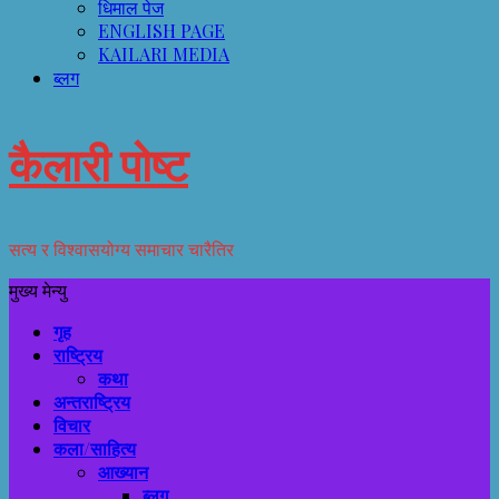
धिमाल पेज
ENGLISH PAGE
KAILARI MEDIA
ब्लग
कैलारी पोष्ट
सत्य र विश्वासयोग्य समाचार चारैतिर
मुख्य मेन्यु
गृह
राष्ट्रिय
कथा
अन्तराष्ट्रिय
विचार
कला/साहित्य
आख्यान
ब्लग