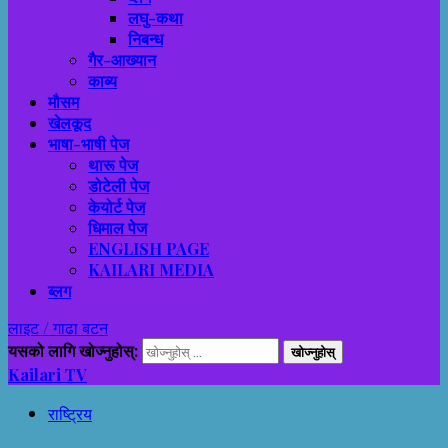
लघु-कथा
निबन्ध
गैर-आख्यान
काब्य
मौसम
खेलकूद
भाषा-भाषी पेज
थारू पेज
डोटेली पेज
केयोर्ट पेज
धिमाल पेज
ENGLISH PAGE
KAILARI MEDIA
ब्लग
लाइट / गाढा बटन
यसको लागि खोज्नुहोस्:
Kailari TV
राष्ट्रिय