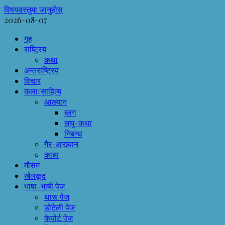
विषयवस्तुमा जानुहोस्
2026-08-07
गृह
राष्ट्रिय
कथा
अन्तराष्ट्रिय
विचार
कला/साहित्य
आख्यान
ब्लग
लघु-कथा
निबन्ध
गैर-आख्यान
काब्य
मौसम
खेलकूद
भाषा-भाषी पेज
थारू पेज
डोटेली पेज
केयोर्ट पेज