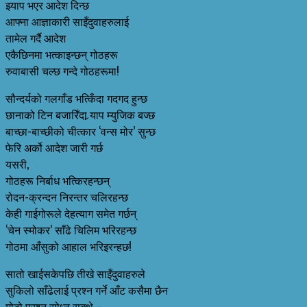
झ्याप भएर आदेश दिन्छ
आफ्ना आज्ञाकारी साइँदुवाहरुलाई
तामेल गर्दै आदेश
एकैछिनमा भत्काइन्छन् गोठहरू
रुवाबासी चल्छ गन्दे गोठहरूमा!
सौन्दर्यको गलगाँड भत्किँदा गदगद हुन्छ
छानाको टिन बजारिँदा र्‍याप म्युजिक बज्छ
बाच्छा-बाच्छीको चीत्कार ‘वन्स मोर’ सुन्छ
फेरि अर्को आदेश जारी गर्छ
यसरी,
गोठहरू निर्बाध भत्किरहन्छन्
रोदन-क्रन्दन निरन्तर चलिरहन्छ
केही गाईगोरूले देहत्याग समेत गर्छन्
‘चेन स्मोकर’ साँढे चिलिम भरिरहन्छ
गोठमा आँसुको आहाल भरिइरन्हछ!
सातो खाईसकेपछि तीखे साइँदुवाहरुले
सुकिलो साँढेलाई प्रश्न गर्ने आँट कसैमा छैन
मोटो प्रश्न सोध्न सक्थे –