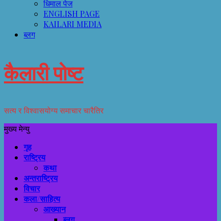
धिमाल पेज
ENGLISH PAGE
KAILARI MEDIA
ब्लग
कैलारी पोष्ट
सत्य र विश्वासयोग्य समाचार चारैतिर
मुख्य मेन्यु
गृह
राष्ट्रिय
कथा
अन्तराष्ट्रिय
विचार
कला/साहित्य
आख्यान
ब्लग