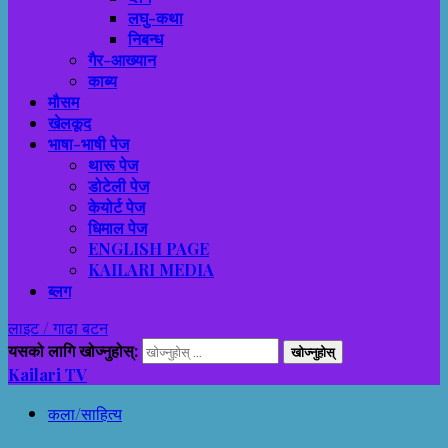
लघु-कथा
निबन्ध
गैर-आख्यान
काब्य
मौसम
खेलकूद
भाषा-भाषी पेज
थारू पेज
डोटेली पेज
केयोर्ट पेज
धिमाल पेज
ENGLISH PAGE
KAILARI MEDIA
ब्लग
लाइट / गाढा बटन
यसको लागि खोज्नुहोस्:
Kailari TV
कला/साहित्य