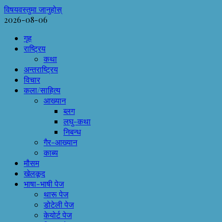
विषयवस्तुमा जानुहोस्
2026-08-06
गृह
राष्ट्रिय
कथा
अन्तराष्ट्रिय
विचार
कला/साहित्य
आख्यान
ब्लग
लघु-कथा
निबन्ध
गैर-आख्यान
काब्य
मौसम
खेलकूद
भाषा-भाषी पेज
थारू पेज
डोटेली पेज
केयोर्ट पेज