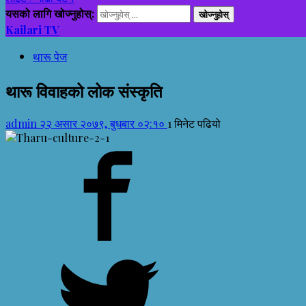
यसको लागि खोज्नुहोस्:
Kailari TV
थारू पेज
थारू विवाहको लोक संस्कृति
admin
२२ असार २०७९, बुधबार ०२:१०
1 मिनेट पढियो