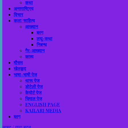
कथा
अन्तराष्ट्रिय
विचार
कला/साहित्य
आख्यान
ब्लग
लघु-कथा
निबन्ध
गैर-आख्यान
काब्य
मौसम
खेलकूद
भाषा-भाषी पेज
थारू पेज
डोटेली पेज
केयोर्ट पेज
धिमाल पेज
ENGLISH PAGE
KAILARI MEDIA
ब्लग
लाइट / गाढा बटन