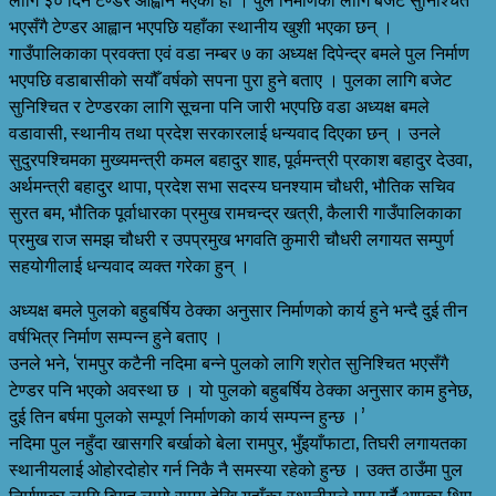
भएसँगै टेण्डर आह्वान भएपछि यहाँका स्थानीय खुशी भएका छन् ।
गाउँपालिकाका प्रवक्ता एवं वडा नम्बर ७ का अध्यक्ष दिपेन्द्र बमले पुल निर्माण
भएपछि वडाबासीको सयौँ वर्षको सपना पुरा हुने बताए । पुलका लागि बजेट
सुनिश्चित र टेण्डरका लागि सूचना पनि जारी भएपछि वडा अध्यक्ष बमले
वडावासी, स्थानीय तथा प्रदेश सरकारलाई धन्यवाद दिएका छन् । उनले
सुदुरपश्चिमका मुख्यमन्त्री कमल बहादुर शाह, पूर्वमन्त्री प्रकाश बहादुर देउवा,
अर्थमन्त्री बहादुर थापा, प्रदेश सभा सदस्य घनश्याम चौधरी, भौतिक सचिव
सुरत बम, भौतिक पूर्वाधारका प्रमुख रामचन्द्र खत्री, कैलारी गाउँपालिकाका
प्रमुख राज समझ चौधरी र उपप्रमुख भगवति कुमारी चौधरी लगायत सम्पुर्ण
सहयोगीलाई धन्यवाद व्यक्त गरेका हुन् ।
अध्यक्ष बमले पुलको बहुबर्षिय ठेक्का अनुसार निर्माणको कार्य हुने भन्दै दुई तीन
वर्षभित्र निर्माण सम्पन्न हुने बताए ।
उनले भने, ‘रामपुर कटैनी नदिमा बन्ने पुलको लागि श्रोत सुनिश्चित भएसँगै
टेण्डर पनि भएको अवस्था छ । यो पुलको बहुबर्षिय ठेक्का अनुसार काम हुनेछ,
दुई तिन बर्षमा पुलको सम्पूर्ण निर्माणको कार्य सम्पन्न हुन्छ ।’
नदिमा पुल नहुँदा खासगरि बर्खाको बेला रामपुर, भुँइयाँफाटा, तिघरी लगायतका
स्थानीयलाई ओहोरदोहोर गर्न निकै नै समस्या रहेको हुन्छ । उक्त ठाउँमा पुल
निर्माणका लागि बिगत लामो समय देखि यहाँका स्थानीयले माग गर्दै आएका थिए