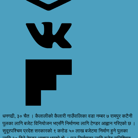
धनगढी, ३० चैत । कैलालीको कैलारी गाउँपालिका वडा नम्बर ७ रामपुर कटैनी
पुलका लागि बजेट विनियोजन भएसँगै निर्माणमा लागि टेण्डर आह्वान गरिएको छ ।
सुदूरपश्चिम प्रदेश सरकारको ९ करोड ५० लाख बजेटमा निर्माण हुने पुलका
लागि ३० दिने टेण्डर आह्वान भएको हो । पुल निर्माणका लागि बजेट सुनिश्चित