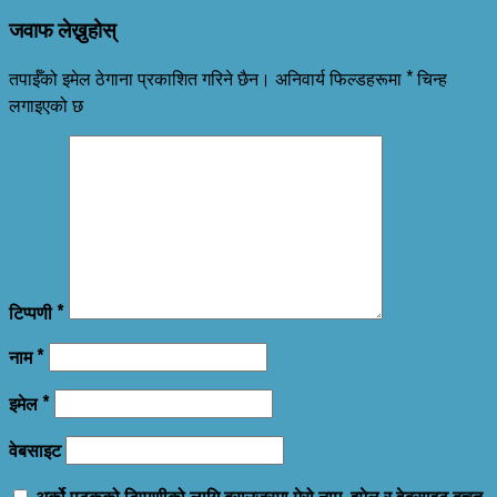
जवाफ लेख्नुहोस्
तपाईँको इमेल ठेगाना प्रकाशित गरिने छैन।
अनिवार्य फिल्डहरूमा
*
चिन्ह
लगाइएको छ
टिप्पणी
*
नाम
*
इमेल
*
वेबसाइट
अर्को पटकको टिप्पणीको लागि ब्राउजरमा मेरो नाम, इमेल र वेबसाइट बचत