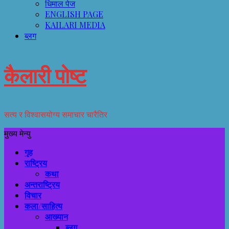
धिमाल पेज
ENGLISH PAGE
KAILARI MEDIA
ब्लग
कैलारी पोष्ट
सत्य र विश्वासयोग्य समाचार चारैतिर
मुख्य मेन्यु
गृह
राष्ट्रिय
कथा
अन्तराष्ट्रिय
विचार
कला/साहित्य
आख्यान
ब्लग