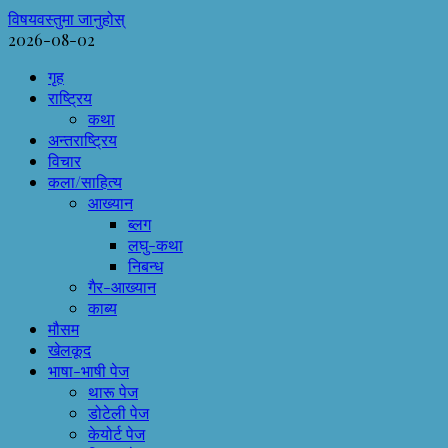
विषयवस्तुमा जानुहोस्
2026-08-02
गृह
राष्ट्रिय
कथा
अन्तराष्ट्रिय
विचार
कला/साहित्य
आख्यान
ब्लग
लघु-कथा
निबन्ध
गैर-आख्यान
काब्य
मौसम
खेलकूद
भाषा-भाषी पेज
थारू पेज
डोटेली पेज
केयोर्ट पेज