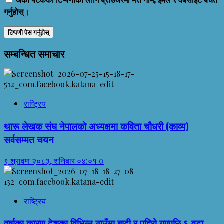
गर्नुहोस्।
सम्बन्धित समाचार
राष्ट्रिय
थारू लेखक संघ नेपालको अध्यक्षमा कविता चौधरी (काव्य)
सर्वसम्मत चयन
९ श्रावण २०८३, शनिबार ०४:०१
0
राष्ट्रिय
वर्षाका कारण देशका विभिन्न ठाउँमा बाढी र पहिरो गएपछि ६ वटा