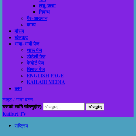
लघु-कथा
निबन्ध
गैर-आख्यान
काब्य
मौसम
खेलकूद
भाषा-भाषी पेज
थारू पेज
डोटेली पेज
केयोर्ट पेज
धिमाल पेज
ENGLISH PAGE
KAILARI MEDIA
ब्लग
लाइट / गाढा बटन
यसको लागि खोज्नुहोस्:
Kailari TV
राष्ट्रिय