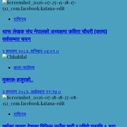
राष्ट्रिय
थारू लेखक संघ नेपालको अध्यक्षमा कविता चौधरी (काव्य)
सर्वसम्मत चयन
९ श्रावण २०८३, शनिबार ०४:०१
0
कला/साहित्य
मुक्तक-हजुरको..
३ श्रावण २०८३, आईतवार १९:१७
0
राष्ट्रिय
वर्षाका कारण देशका विभिन्न ठाउँमा बाढी र पहिरो गएपछि ६ वटा