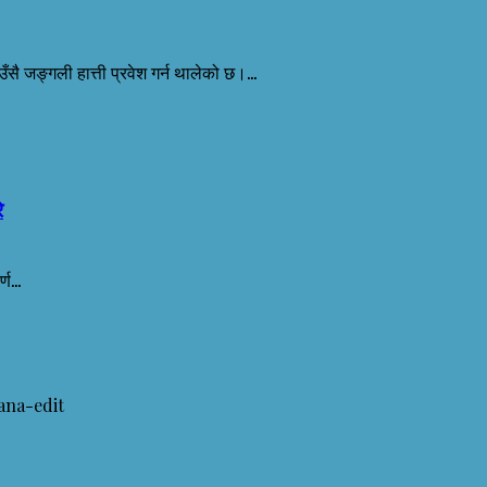
ै जङ्गली हात्ती प्रवेश गर्न थालेको छ।...
े
ण...