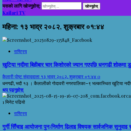
यसको लागि खोज्नुहोस्:
Kailari TV
महिना:
१३ भाद्र २०८२, शुक्रबार ०१:४४
राष्ट्रिय
खुटिया नदीमा बिहीबार चार किशोरको ज्यान गएपछि धनगढी शोकमा डुब्
कैलारी पोष्ट संवाददाता
१३ भाद्र २०८२, शुक्रबार ०१:४४
0
धनगढी, भदौ १३ । कैलालीको गोदावरी नगरपालिका–९ भल्कास्थित खुटिया नदीमा
थप पढ्नुहोस्
1 मिनेट पढियो
राष्ट्रिय
गुर्गी सिँचाइ आयोजना पुनःनिर्माण ढिलाइ विषयक सार्वजनिक सुनुवाइ स