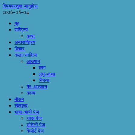
विषयवस्तुमा जानुहोस्
2026-08-04
गृह
राष्ट्रिय
कथा
अन्तराष्ट्रिय
विचार
कला/साहित्य
आख्यान
ब्लग
लघु-कथा
निबन्ध
गैर-आख्यान
काब्य
मौसम
खेलकूद
भाषा-भाषी पेज
थारू पेज
डोटेली पेज
केयोर्ट पेज