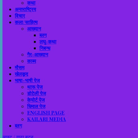
कथा
अन्तराष्ट्रिय
विचार
कला/साहित्य
आख्यान
ब्लग
लघु-कथा
निबन्ध
गैर-आख्यान
काब्य
मौसम
खेलकूद
भाषा-भाषी पेज
थारू पेज
डोटेली पेज
केयोर्ट पेज
धिमाल पेज
ENGLISH PAGE
KAILARI MEDIA
ब्लग
लाइट / गाढा बटन