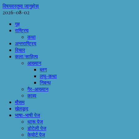
विषयवस्तुमा जानुहोस्
2026-08-02
गृह
राष्ट्रिय
कथा
अन्तराष्ट्रिय
विचार
कला/साहित्य
आख्यान
ब्लग
लघु-कथा
निबन्ध
गैर-आख्यान
काब्य
मौसम
खेलकूद
भाषा-भाषी पेज
थारू पेज
डोटेली पेज
केयोर्ट पेज