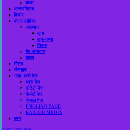
कथा
अन्तराष्ट्रिय
विचार
कला/साहित्य
आख्यान
ब्लग
लघु-कथा
निबन्ध
गैर-आख्यान
काब्य
मौसम
खेलकूद
भाषा-भाषी पेज
थारू पेज
डोटेली पेज
केयोर्ट पेज
धिमाल पेज
ENGLISH PAGE
KAILARI MEDIA
ब्लग
लाइट / गाढा बटन