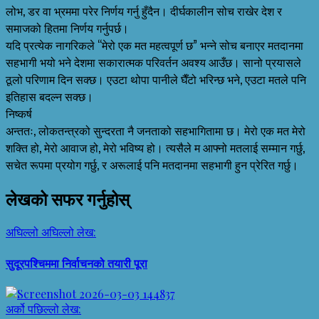
लोभ, डर वा भ्रममा परेर निर्णय गर्नु हुँदैन। दीर्घकालीन सोच राखेर देश र
समाजको हितमा निर्णय गर्नुपर्छ।
यदि प्रत्येक नागरिकले “मेरो एक मत महत्वपूर्ण छ” भन्ने सोच बनाएर मतदानमा
सहभागी भयो भने देशमा सकारात्मक परिवर्तन अवश्य आउँछ। सानो प्रयासले
ठूलो परिणाम दिन सक्छ। एउटा थोपा पानीले घैँटो भरिन्छ भने, एउटा मतले पनि
इतिहास बदल्न सक्छ।
निष्कर्ष
अन्ततः, लोकतन्त्रको सुन्दरता नै जनताको सहभागितामा छ। मेरो एक मत मेरो
शक्ति हो, मेरो आवाज हो, मेरो भविष्य हो। त्यसैले म आफ्नो मतलाई सम्मान गर्छु,
सचेत रूपमा प्रयोग गर्छु, र अरूलाई पनि मतदानमा सहभागी हुन प्रेरित गर्छु।
लेखको सफर गर्नुहोस्
अघिल्लो
अघिल्लो लेख:
सुदूरपश्चिममा निर्वाचनको तयारी पूरा
अर्को
पछिल्लो लेख: