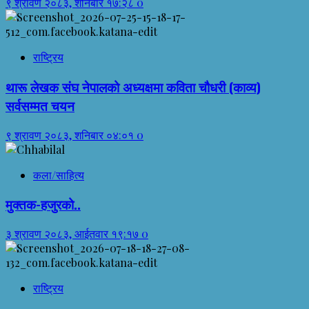
९ श्रावण २०८३, शनिबार १७:२८
0
राष्ट्रिय
थारू लेखक संघ नेपालको अध्यक्षमा कविता चौधरी (काव्य)
सर्वसम्मत चयन
९ श्रावण २०८३, शनिबार ०४:०१
0
कला/साहित्य
मुक्तक-हजुरको..
३ श्रावण २०८३, आईतवार १९:१७
0
राष्ट्रिय