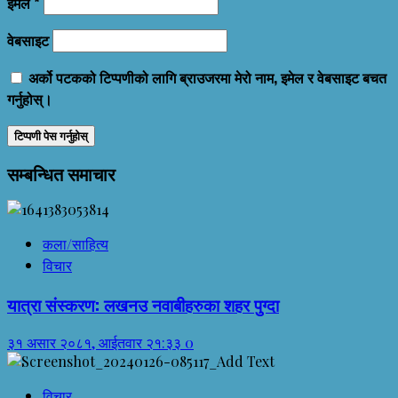
इमेल
*
वेबसाइट
अर्को पटकको टिप्पणीको लागि ब्राउजरमा मेरो नाम, इमेल र वेबसाइट बचत
गर्नुहोस्।
सम्बन्धित समाचार
कला/साहित्य
विचार
यात्रा संस्करण: लखनउ नवाबीहरुका शहर पुग्दा
३१ असार २०८१, आईतवार २१:३३
0
विचार