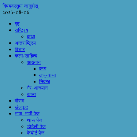
विषयवस्तुमा जानुहोस्
2026-08-06
गृह
राष्ट्रिय
कथा
अन्तराष्ट्रिय
विचार
कला/साहित्य
आख्यान
ब्लग
लघु-कथा
निबन्ध
गैर-आख्यान
काब्य
मौसम
खेलकूद
भाषा-भाषी पेज
थारू पेज
डोटेली पेज
केयोर्ट पेज