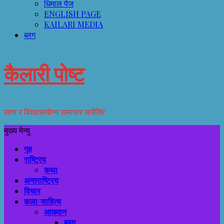
धिमाल पेज
ENGLISH PAGE
KAILARI MEDIA
ब्लग
कैलारी पोष्ट
सत्य र विश्वासयोग्य समाचार चारैतिर
मुख्य मेन्यु
गृह
राष्ट्रिय
कथा
अन्तराष्ट्रिय
विचार
कला/साहित्य
आख्यान
ब्लग