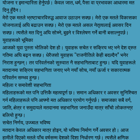
योजना र इमान्दारिता हेर्नुपर्छ। केवल जात, धर्म, पैसा वा प्रभावका आधारमा मत
दिनु हुँदैन।
मेरो एक मतले भ्रष्टाचारविरुद्ध आवाज उठाउन सक्छ। मेरो एक मतले विकासका
योजनालाई अघि बढाउन सक्छ। मेरो एक मतले असल नेतृत्वलाई अवसर दिन
सक्छ। त्यसैले मत दिनु अघि सोच्ने, बुझ्ने र विश्लेषण गर्ने बानी बसाल्नुपर्छ।
युवाहरूको भूमिका
आजको युवा पुस्ता भोलिको देश हो। युवाहरू सचेत र सक्रिय भए भने देश द्रुत
गतिमा अघि बढ्न सक्छ। धेरैजसो युवाहरू “राजनीतिले केही बदल्दैन” भनेर
निराश हुन्छन्। तर परिवर्तनको सुरुवात नै सहभागिताबाट हुन्छ। यदि युवाहरूले
मतदानमा सक्रिय सहभागिता जनाए भने नयाँ सोच, नयाँ ऊर्जा र सकारात्मक
परिवर्तन सम्भव हुन्छ।
महिला र समावेशी सहभागिता
महिलाहरूको मत पनि उत्तिकै महत्वपूर्ण छ। समान अधिकार र अवसर सुनिश्चित
गर्न महिलाहरूले पनि आफ्नो मत अधिकार प्रयोग गर्नुपर्छ। समाजका सबै वर्ग,
जाति, क्षेत्र र समुदायले मतदानमा सहभागिता जनाउँदा मात्र साँचो लोकतन्त्र
बलियो हुन्छ।
सचेत निर्णय, उज्ज्वल भविष्य
मतदान केवल अधिकार मात्र होइन, यो भविष्य निर्माण गर्ने अवसर हो। आज
हामीले दिएको मतले पाँच वर्षसम्म देशको दिशा निर्धारण गर्छ। त्यसैले क्षणिक