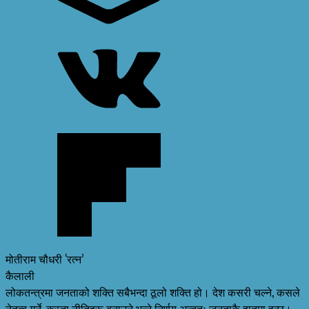
मोतीराम चौधरी ‘रत्न’
कैलाली
लोकतन्त्रमा जनताको शक्ति सबैभन्दा ठूलो शक्ति हो। देश कसरी चल्ने, कसले
नेतृत्व गर्ने, कस्ता नीतिहरू बनाउने भन्ने निर्णय अन्ततः जनताकै हातमा हुन्छ।