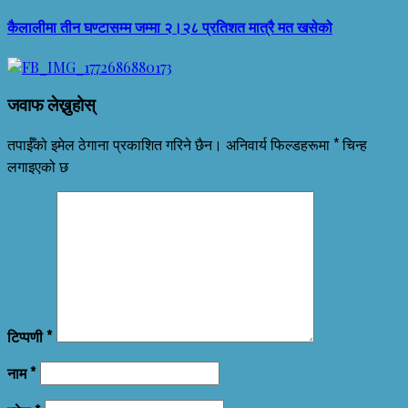
कैलालीमा तीन घण्टासम्म जम्मा २।२८ प्रतिशत मात्रै मत खसेको
जवाफ लेख्नुहोस्
तपाईँको इमेल ठेगाना प्रकाशित गरिने छैन।
अनिवार्य फिल्डहरूमा
*
चिन्ह
लगाइएको छ
टिप्पणी
*
नाम
*