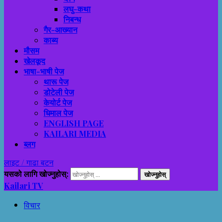
लघु-कथा
निबन्ध
गैर-आख्यान
काब्य
मौसम
खेलकूद
भाषा-भाषी पेज
थारू पेज
डोटेली पेज
केयोर्ट पेज
धिमाल पेज
ENGLISH PAGE
KAILARI MEDIA
ब्लग
लाइट / गाढा बटन
यसको लागि खोज्नुहोस्:
Kailari TV
विचार